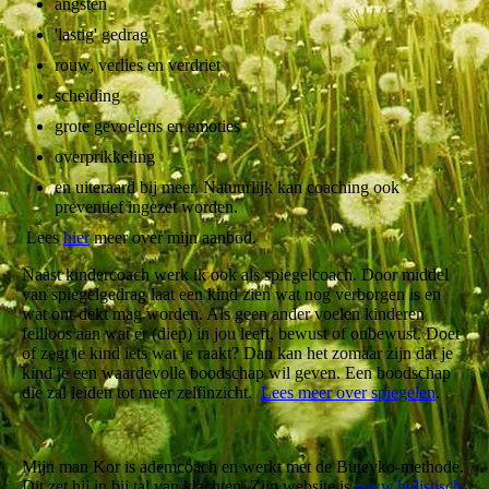
angsten
'lastig' gedrag
rouw, verlies en verdriet
scheiding
grote gevoelens en emoties
overprikkeling
en uiteraard bij meer. Natuurlijk kan coaching ook
preventief ingezet worden.
Lees
hier
meer over mijn aanbod.
Naast kindercoach werk ik ook als spiegelcoach. Door middel
van spiegelgedrag laat een kind zien wat nog verborgen is en
wat ont-dekt mag worden. Als geen ander voelen kinderen
feilloos aan wat er (diep) in jou leeft, bewust of onbewust. Doet
of zegt je kind iets wat je raakt? Dan kan het zomaar zijn dat je
kind je een waardevolle boodschap wil geven. Een boodschap
die zal leiden tot meer zelfinzicht.
Lees meer over spiegelen
.
Mijn man Kor is ademcoach en werkt met de Buteyko-methode.
Dit zet hij in bij tal van klachten. Zijn website is
www.holistisch-