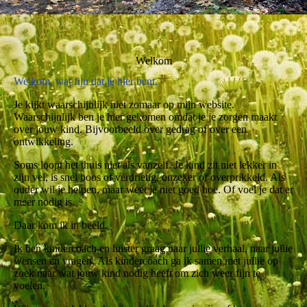
Welkom
Welkom, wat fijn dat je hier bent.
Je kijkt waarschijnlijk niet zomaar op mijn website.
Waarschijnlijk ben je hier gekomen omdat je je zorgen maakt
over jouw kind. Bijvoorbeeld over gedrag of over een
ontwikkeling.
Soms loopt het thuis niet als vanzelf. Je kind zit niet lekker in
zijn vel, is snel boos of verdrietig, onzeker of overprikkeld. Als
ouder wil je helpen, maar weet je niet goed hoe. Of voel je dat er
meer nodig is.
Daar kom ik in beeld.
Ik ben kindercoach en luister graag naar jullie verhaal, naar jullie
wensen en vragen. Als kindercoach ga ik samen met jullie op
zoek naar wat jouw kind nodig heeft om zich weer fijn te
voelen.