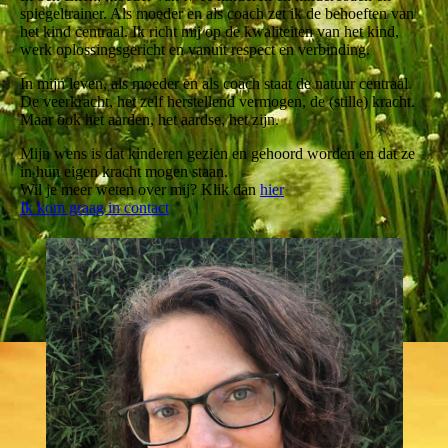
spiegeltrainer. Als moeder en als coach zet ik de behoeften van
het kind centraal. Ik richt mij op de kwaliteiten van het kind,
werk oplossingsgericht en vanuit respect en verbinding.
In mijn leven, als moeder en als coach staat de natuur centraal.
De veerkracht, het zelf herstellend vermogen, de (stille) kracht.
Maar ook het aarden, het aardse, het zijn.
Mijn wens is dat kinderen gezien en gehoord worden en dat ze
in hun eigen kracht mogen staan.
Wil je meer weten over mij? Klik dan
hie
r
Ik kom graag in contact