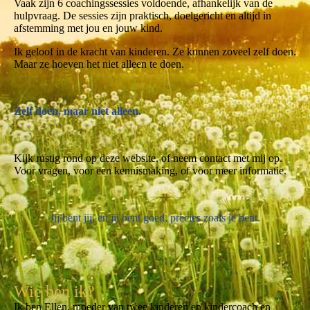
Vaak zijn 6 coachingssessies voldoende, afhankelijk van de
hulpvraag. De sessies zijn praktisch, doelgericht en altijd in
afstemming met jou en jouw kind.
Ik geloof in de kracht van kinderen. Ze kunnen zoveel zelf doen.
Maar ze hoeven het niet alleen te doen.
Zelf doen, maar niet alleen.
Kijk rustig rond op deze website, of neem contact met mij op.
Voor vragen, voor een kennismaking, of voor meer informatie.
Jij bent jij, en jij bent goed, precies zoals je bent.
Wie ben ik?
Ik ben Ellen, moeder van twee kinderen en kindercoach en