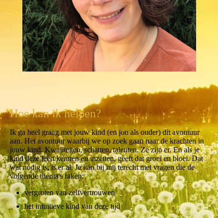
Hoe kan ik helpen?
Ik ga heel graag met jouw kind (en jou als ouder) dit avontuur
aan. Het avontuur waarbij we op zoek gaan naar de krachten in
jouw kind. Kwaliteiten, schatten, talenten. Ze zijn er. En als je
kind deze leert kennen en inzetten, geeft dat groei en bloei. Dat
wat nodig is, is er al. Je kan bij mij terecht met vragen die de
volgende thema's raken:
vergroten van zelfvertrouwen
het intuïtieve kind van deze tijd