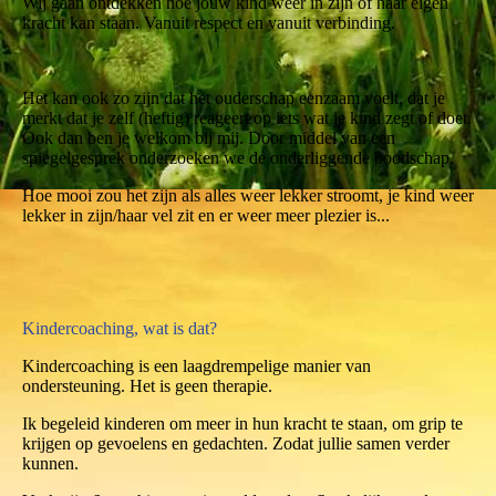
Wij gaan ontdekken hoe jouw kind weer in zijn of haar eigen
kracht kan staan. Vanuit respect en vanuit verbinding.
Het kan ook zo zijn dat het ouderschap eenzaam voelt, dat je
merkt dat je zelf (heftig) reageert op iets wat je kind zegt of doet.
Ook dan ben je welkom bij mij. Door middel van een
spiegelgesprek onderzoeken we de onderliggende boodschap.
Hoe mooi zou het zijn als alles weer lekker stroomt, je kind weer
lekker in zijn/haar vel zit en er weer meer plezier is...
Kindercoaching, wat is dat?
Kindercoaching is een laagdrempelige manier van
ondersteuning. Het is geen therapie.
Ik begeleid kinderen om meer in hun kracht te staan, om grip te
krijgen op gevoelens en gedachten. Zodat jullie samen verder
kunnen.