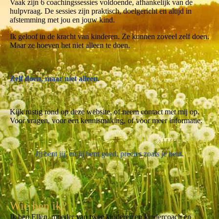
Vaak zijn 6 coachingssessies voldoende, afhankelijk van de
hulpvraag. De sessies zijn praktisch, doelgericht en altijd in
afstemming met jou en jouw kind.
Ik geloof in de kracht van kinderen. Ze kunnen zoveel zelf doen.
Maar ze hoeven het niet alleen te doen.
Zelf doen, maar niet alleen.
Kijk rustig rond op deze website, of neem contact met mij op.
Voor vragen, voor een kennismaking, of voor meer informatie.
Jij bent jij, en jij bent goed, precies zoals je bent.
Wie ben ik?
Ik ben Ellen, moeder van twee kinderen en kindercoach en