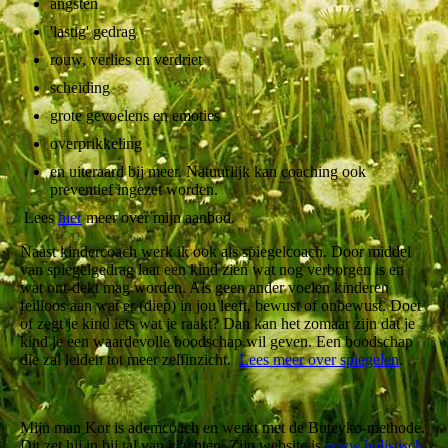
angsten
'lastig' gedrag
rouw, verlies en verdriet
scheiding
grote gevoelens en emoties
overprikkeling
en uiteraard bij meer. Natuurlijk kan coaching ook
preventief ingezet worden.
Lees
hier
meer over mijn aanbod.
Naast kindercoach werk ik ook als spiegelcoach. Door middel
van spiegelgedrag laat een kind zien wat nog verborgen is en
wat ont-dekt mag worden. Als geen ander voelen kinderen
feilloos aan wat er (diep) in jou leeft, bewust of onbewust. Doet
of zegt je kind iets wat je raakt? Dan kan het zomaar zijn dat je
kind je een waardevolle boodschap wil geven. Een boodschap
die zal leiden tot meer zelfinzicht.
Lees meer over spiegelen
.
Mijn man Kor is ademcoach en werkt met de Buteyko-methode.
Dit zet hij in bij tal van klachten. Zijn website is
www.holistisch-