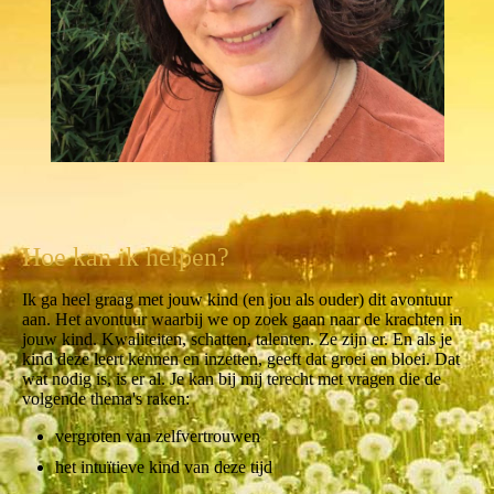
Hoe kan ik helpen?
Ik ga heel graag met jouw kind (en jou als ouder) dit avontuur
aan. Het avontuur waarbij we op zoek gaan naar de krachten in
jouw kind. Kwaliteiten, schatten, talenten. Ze zijn er. En als je
kind deze leert kennen en inzetten, geeft dat groei en bloei. Dat
wat nodig is, is er al. Je kan bij mij terecht met vragen die de
volgende thema's raken:
vergroten van zelfvertrouwen
het intuïtieve kind van deze tijd