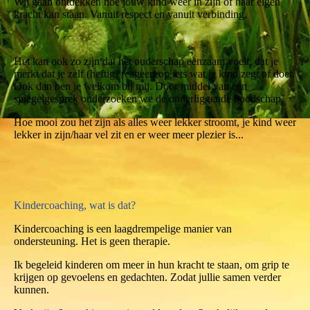
Wij gaan ontdekken hoe jouw kind weer in zijn of haar eigen
kracht kan staan. Vanuit respect en vanuit verbinding.
Het kan ook zo zijn dat het ouderschap eenzaam voelt, dat je
merkt dat je zelf (heftig) reageert op iets wat je kind zegt of doet.
Ook dan ben je welkom bij mij. Door middel van een
spiegelgesprek onderzoeken we de onderliggende boodschap.
Hoe mooi zou het zijn als alles weer lekker stroomt, je kind weer
lekker in zijn/haar vel zit en er weer meer plezier is...
Kindercoaching, wat is dat?
Kindercoaching is een laagdrempelige manier van
ondersteuning. Het is geen therapie.
Ik begeleid kinderen om meer in hun kracht te staan, om grip te
krijgen op gevoelens en gedachten. Zodat jullie samen verder
kunnen.