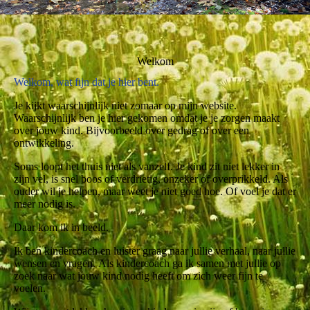
Welkom
Welkom, wat fijn dat je hier bent.
Je kijkt waarschijnlijk niet zomaar op mijn website.
Waarschijnlijk ben je hier gekomen omdat je je zorgen maakt
over jouw kind. Bijvoorbeeld over gedrag of over een
ontwikkeling.
Soms loopt het thuis niet als vanzelf. Je kind zit niet lekker in
zijn vel, is snel boos of verdrietig, onzeker of overprikkeld. Als
ouder wil je helpen, maar weet je niet goed hoe. Of voel je dat er
meer nodig is.
Daar kom ik in beeld.
Ik ben kindercoach en luister graag naar jullie verhaal, naar jullie
wensen en vragen. Als kindercoach ga ik samen met jullie op
zoek naar wat jouw kind nodig heeft om zich weer fijn te
voelen.