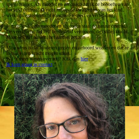
spiegeltrainer. Als moeder en als coach zet ik de behoeften van
het kind centraal. Ik richt mij op de kwaliteiten van het kind,
werk oplossingsgericht en vanuit respect en verbinding.
In mijn leven, als moeder en als coach staat de natuur centraal.
De veerkracht, het zelf herstellend vermogen, de (stille) kracht.
Maar ook het aarden, het aardse, het zijn.
Mijn wens is dat kinderen gezien en gehoord worden en dat ze
in hun eigen kracht mogen staan.
Wil je meer weten over mij? Klik dan
hie
r
Ik kom graag in contact